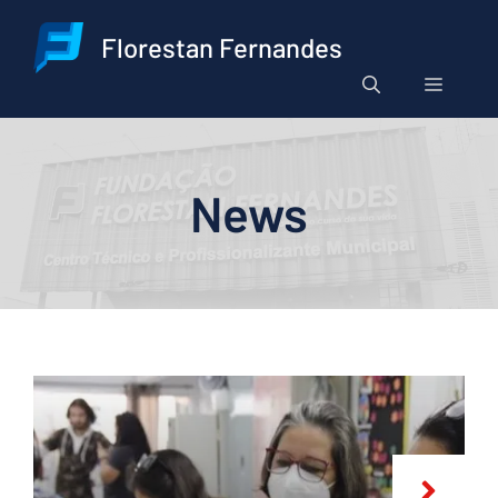
Pular
para
Florestan Fernandes
o
Menu
conteúdo
News