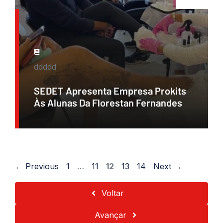
ddddd
SEDET Apresenta Empresa Prokits
Às Alunas Da Florestan Fernandes
Page
Page
Page
Page
Page
←
Previous
1
…
11
12
13
14
Next
→
Voltar
Avançar