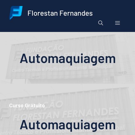
Pular
para
Florestan Fernandes
o
Menu
conteúdo
Automaquiagem
Curso Gratuito
Automaquiagem