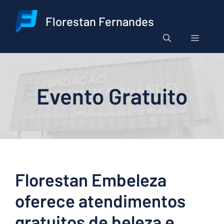
Pular
para
Florestan Fernandes
o
Menu
conteúdo
Evento Gratuito
Florestan Embeleza
oferece atendimentos
gratuitos de beleza e