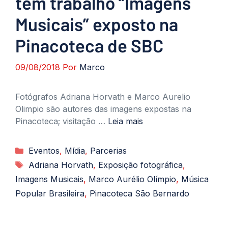
tem trabalho “Imagens
Musicais” exposto na
Pinacoteca de SBC
09/08/2018
Por
Marco
Fotógrafos Adriana Horvath e Marco Aurelio
Olimpio são autores das imagens expostas na
Pinacoteca; visitação …
Leia mais
Categorias
Eventos
,
Mídia
,
Parcerias
Tags
Adriana Horvath
,
Exposição fotográfica
,
Imagens Musicais
,
Marco Aurélio Olímpio
,
Música
Popular Brasileira
,
Pinacoteca São Bernardo