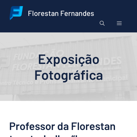
Pular
para
Florestan Fernandes
o
Menu
conteúdo
Exposição
Fotográfica
Professor da Florestan