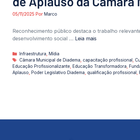
de Aplauso da Câmara 
05/11/2025
Por
Marco
Reconhecimento público destaca o trabalho relevante 
desenvolvimento social …
Leia mais
Categorias
Infraestrutura
,
Mídia
Tags
Câmara Municipal de Diadema
,
capacitação profissional
,
Cu
Educação Profissionalizante
,
Educação Transformadora
,
Fund
Aplauso
,
Poder Legislativo Diadema
,
qualificação profissional
,