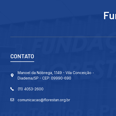
Fu
CONTATO
Manoel da Nóbrega, 1.149 - Vila Conceição -
Diadema/SP - CEP: 09990-690
(11) 4053-2600
comunicacao@florestan.org.br