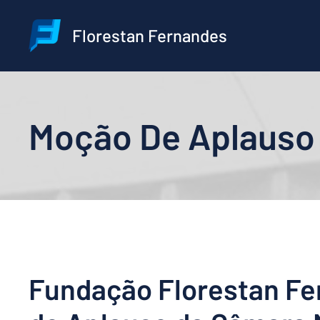
Pular
para
Florestan Fernandes
o
conteúdo
Moção De Aplauso
Fundação Florestan F