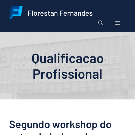
Pular
para
Florestan Fernandes
o
Menu
conteúdo
Qualificacao
Profissional
Segundo workshop do