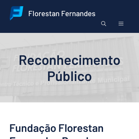
Pular
para
Florestan Fernandes
o
Menu
conteúdo
Reconhecimento
Público
Fundação Florestan