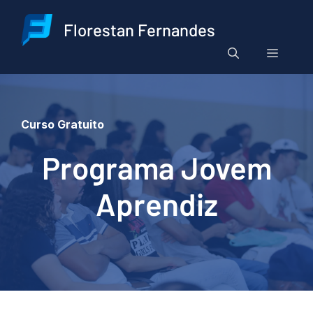
Pular
para
Florestan Fernandes
o
Menu
conteúdo
Curso Gratuito
Programa Jovem
Aprendiz