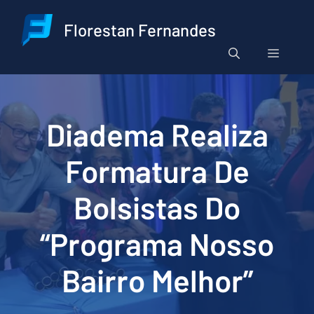
Pular
para
Florestan Fernandes
o
Menu
conteúdo
Diadema Realiza
Formatura De
Bolsistas Do
“Programa Nosso
Bairro Melhor”