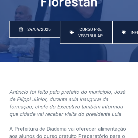
Florestan
CURSO PRE
24/04/2025
IN
VESTIBULAR
Anúncio foi feito pelo prefeito do município, José
de Filippi Júnior, durante aula inaugural da
formação; chefe do Executivo também informou
que cidade vai receber visita do presidente Lula
A Prefeitura de Diadema vai oferecer alimentação
aos alunos do curso gratuito Preparatório para o