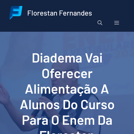
Pular
para
Florestan Fernandes
o
Menu
conteúdo
Diadema Vai
Oferecer
Alimentação A
Alunos Do Curso
Para O Enem Da