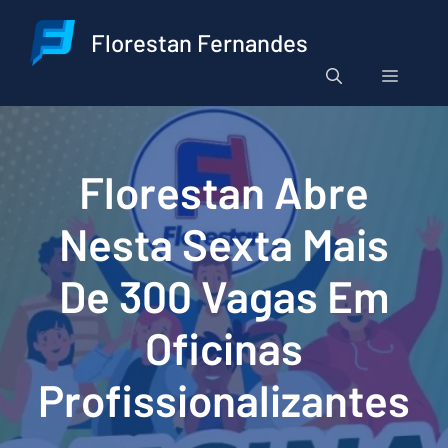
Pular
para
Florestan Fernandes
o
Menu
conteúdo
Florestan Abre
Nesta Sexta Mais
De 300 Vagas Em
Oficinas
Profissionalizantes