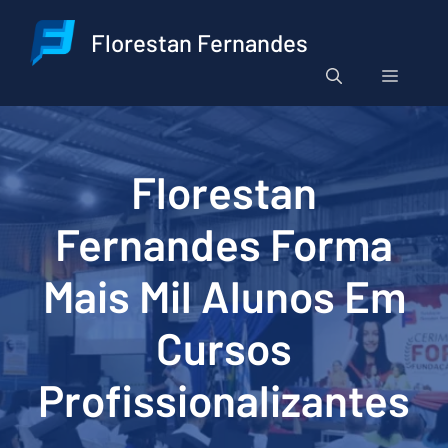
Pular
para
Florestan Fernandes
o
Menu
conteúdo
Florestan
Fernandes Forma
Mais Mil Alunos Em
Cursos
Profissionalizantes