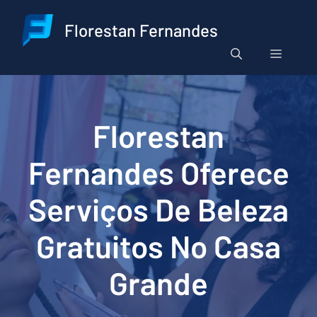
Pular
para
Florestan Fernandes
o
Menu
conteúdo
Florestan
Fernandes Oferece
Serviços De Beleza
Gratuitos No Casa
Grande