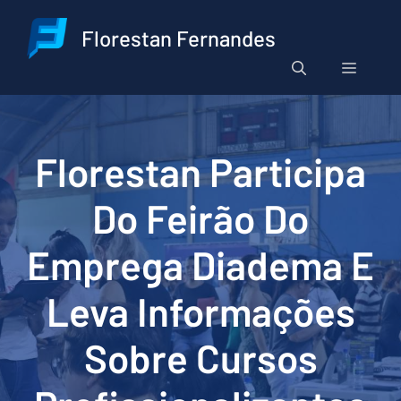
Pular
para
Florestan Fernandes
o
Menu
conteúdo
Florestan Participa
Do Feirão Do
Emprega Diadema E
Leva Informações
Sobre Cursos