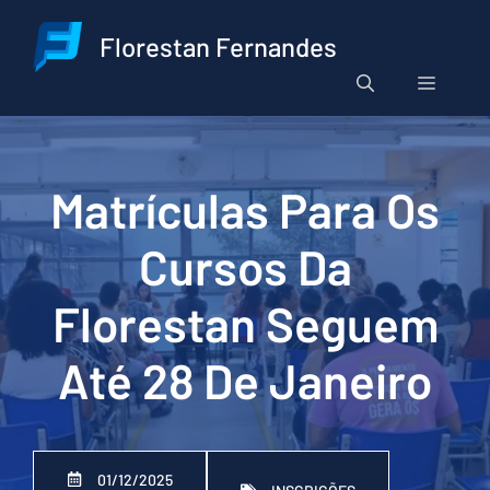
Pular
para
Florestan Fernandes
o
Menu
conteúdo
Matrículas Para Os
Cursos Da
Florestan Seguem
Até 28 De Janeiro
01/12/2025