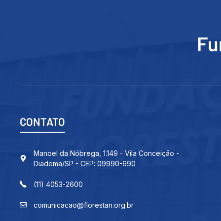
Fu
CONTATO
Manoel da Nóbrega, 1.149 - Vila Conceição -
Diadema/SP - CEP: 09990-690
(11) 4053-2600
comunicacao@florestan.org.br