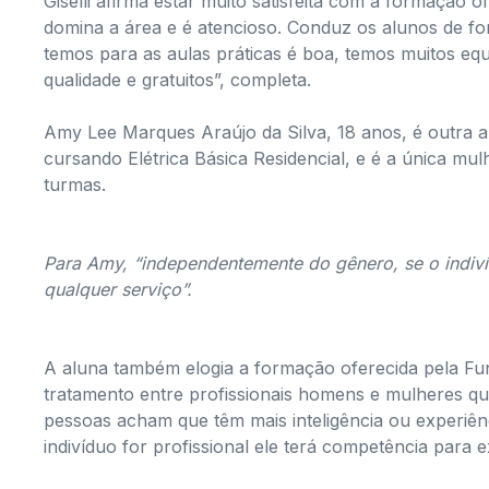
Giselli afirma estar muito satisfeita com a formação
domina a área e é atencioso. Conduz os alunos de fo
temos para as aulas práticas é boa, temos muitos equ
qualidade e gratuitos”, completa.
Amy Lee Marques Araújo da Silva, 18 anos, é outra a
cursando Elétrica Básica Residencial, e é a única mul
turmas.
Para Amy, “independentemente do gênero, se o indivíd
qualquer serviço”.
A aluna também elogia a formação oferecida pela Fun
tratamento entre profissionais homens e mulheres q
pessoas acham que têm mais inteligência ou experiê
indivíduo for profissional ele terá competência para 