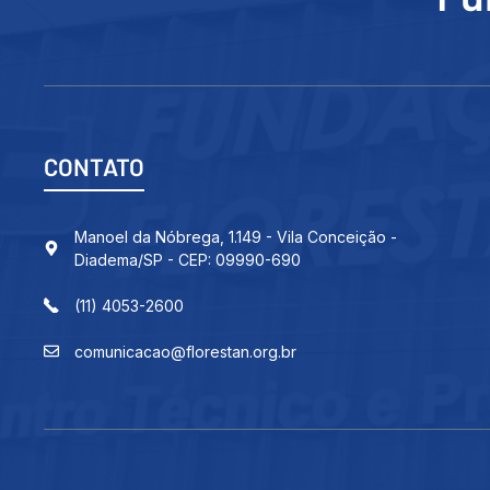
CONTATO
Manoel da Nóbrega, 1.149 - Vila Conceição -
Diadema/SP - CEP: 09990-690
(11) 4053-2600
comunicacao@florestan.org.br