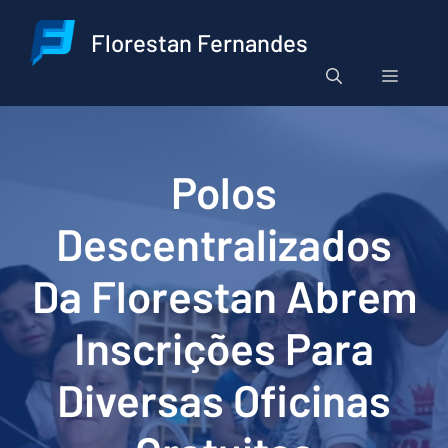
Pular
para
Florestan Fernandes
o
Menu
conteúdo
Polos
Descentralizados
Da Florestan Abrem
Inscrições Para
Diversas Oficinas