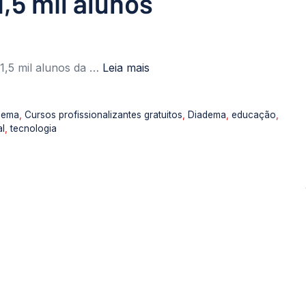
,5 mil alunos
 1,5 mil alunos da …
Leia mais
adema
,
Cursos profissionalizantes gratuitos
,
Diadema
,
educação
,
al
,
tecnologia