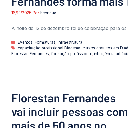
Fernandes forma mais 1
16/12/2025
Por
henrique
A noite de 12 de dezembro foi de celebração para os
Categorias
Eventos
,
Formaturas
,
Infraestrutura
Tags
capacitação profissional Diadema
,
cursos gratuitos em Di
Florestan Fernandes
,
formação profissional
,
inteligência artifici
Florestan Fernandes
vai incluir pessoas com
mais de 50 anos no