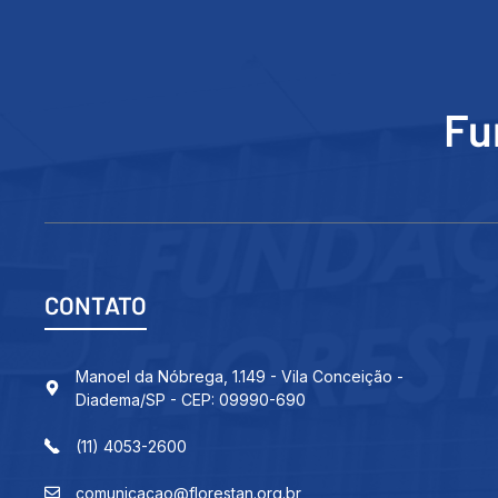
Fu
CONTATO
Manoel da Nóbrega, 1.149 - Vila Conceição -
Diadema/SP - CEP: 09990-690
(11) 4053-2600
comunicacao@florestan.org.br