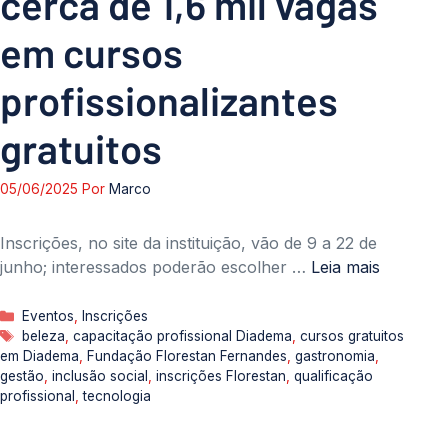
cerca de 1,6 mil vagas
em cursos
profissionalizantes
gratuitos
05/06/2025
Por
Marco
Inscrições, no site da instituição, vão de 9 a 22 de
junho; interessados poderão escolher …
Leia mais
Categorias
Eventos
,
Inscrições
Tags
beleza
,
capacitação profissional Diadema
,
cursos gratuitos
em Diadema
,
Fundação Florestan Fernandes
,
gastronomia
,
gestão
,
inclusão social
,
inscrições Florestan
,
qualificação
profissional
,
tecnologia