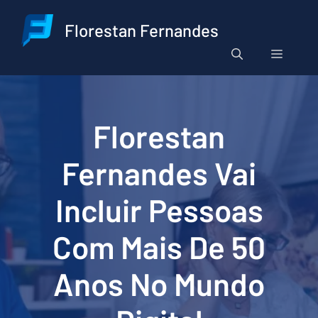
Pular
para
Florestan Fernandes
o
Menu
conteúdo
Florestan
Fernandes Vai
Incluir Pessoas
Com Mais De 50
Anos No Mundo